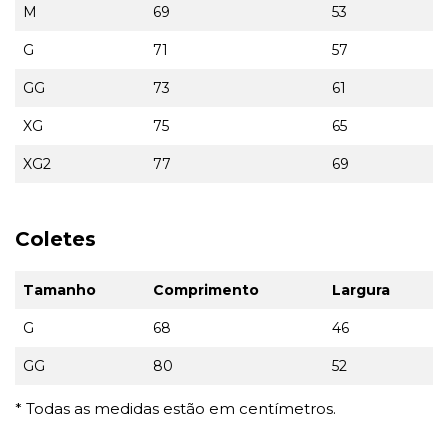
M
69
53
G
71
57
GG
73
61
XG
75
65
XG2
77
69
Coletes
Tamanho
Comprimento
Largura
G
68
46
GG
80
52
* Todas as medidas estão em centímetros.