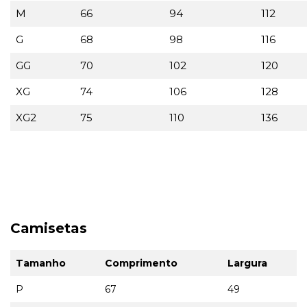
M
66
94
112
G
68
98
116
GG
70
102
120
XG
74
106
128
XG2
75
110
136
Camisetas
Tamanho
Comprimento
Largura
P
67
49