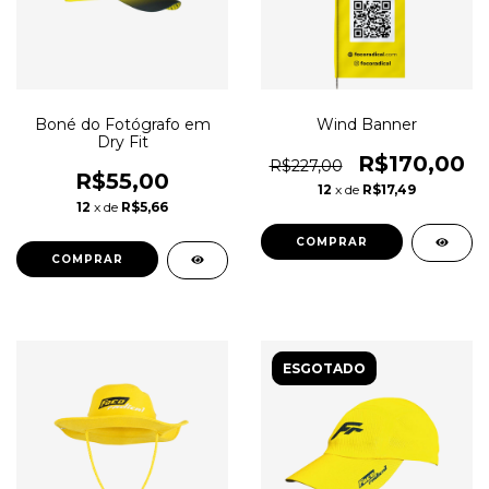
Boné do Fotógrafo em
Wind Banner
Dry Fit
R$170,00
R$227,00
R$55,00
12
x de
R$17,49
12
x de
R$5,66
COMPRAR
ESGOTADO