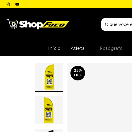
Início
Atleta
Fotógrafo
25
%
OFF