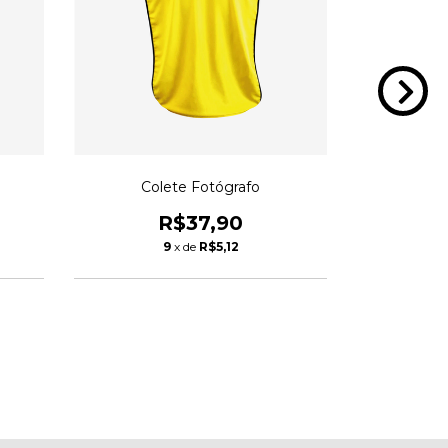
Colete Fotógrafo
Camiseta Fo
R$37,90
9
x de
R$5,12
1