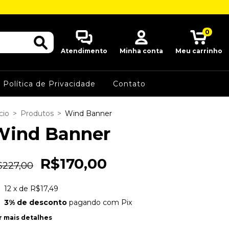
0
Atendimento
Minha conta
Meu carrinho
Política de Privacidade
Contato
cio
>
Produtos
>
Wind Banner
Wind Banner
R$170,00
$227,00
12
x de
R$17,49
3% de desconto
pagando com Pix
r mais detalhes