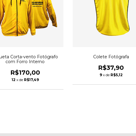
ueta Corta-vento Fotógrafo
Colete Fotógrafa
com Forro Interno
R$37,90
R$170,00
9
x de
R$5,12
12
x de
R$17,49