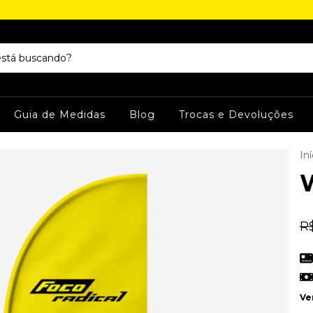
Guia de Medidas
Blog
Trocas e Devoluções
Iní
R
Ve