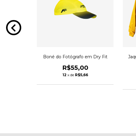
em Dry Fit
Boné do Fotógrafo em Dry Fit
Jaq
0
R$55,00
6
12
x de
R$5,66