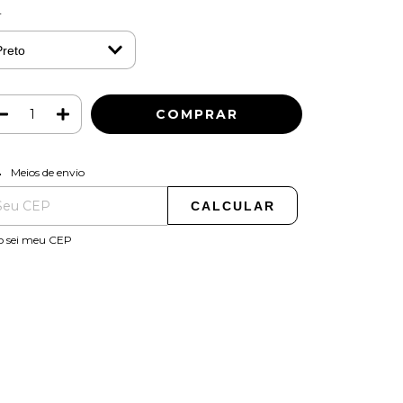
r
ALTERAR CEP
regas para o CEP:
Meios de envio
CALCULAR
o sei meu CEP